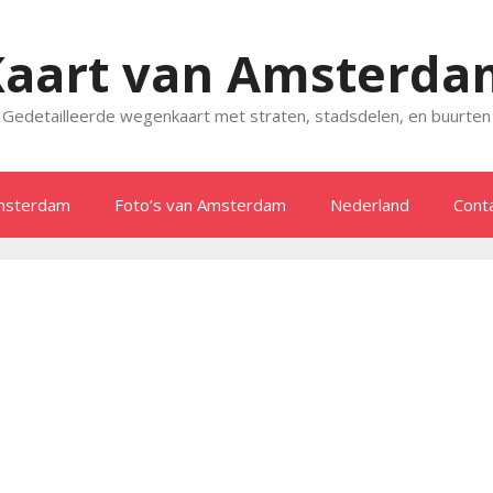
Kaart van Amsterda
Gedetailleerde wegenkaart met straten, stadsdelen, en buurten
msterdam
Foto’s van Amsterdam
Nederland
Cont