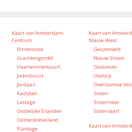
Kaart van Amsterdam-
Kaart van Amster
Centrum
Nieuw-West
Binnenstad
Geuzenveld
Grachtengordel
Nieuw Sloten
Haarlemmerbuurt
Oostoever
Jodenbuurt
Osdorp
Jordaan
Overtoomse Vel
Kadijken
Sloten
Lastage
Slotermeer
Oostelijke Eilanden
Slotervaart
Oosterdokseiland
Kaart van Amster
Plantage