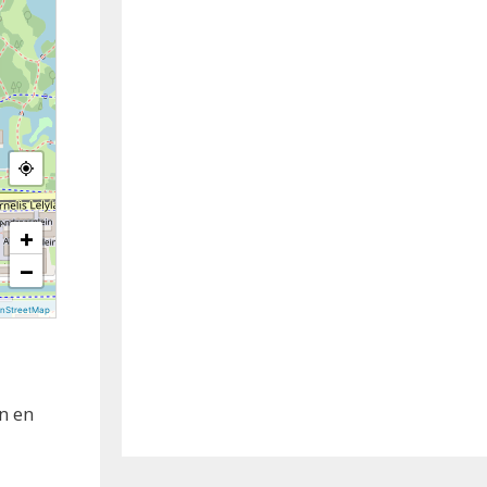
+
−
nStreetMap
n en