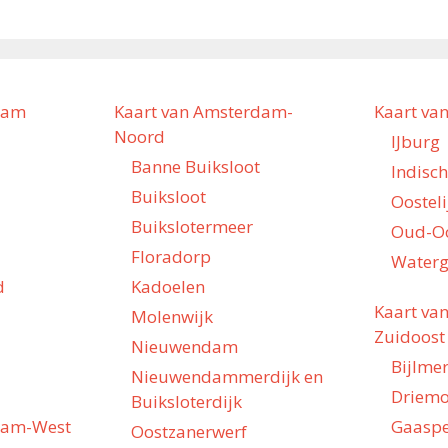
dam
Kaart van Amsterdam-
Kaart va
Noord
IJburg
Banne Buiksloot
Indisc
Buiksloot
Oostel
Buikslotermeer
Oud-O
Floradorp
Waterg
d
Kadoelen
Kaart va
Molenwijk
Zuidoost
Nieuwendam
Bijlme
Nieuwendammerdijk en
Driem
Buiksloterdijk
dam-West
Gaasp
Oostzanerwerf