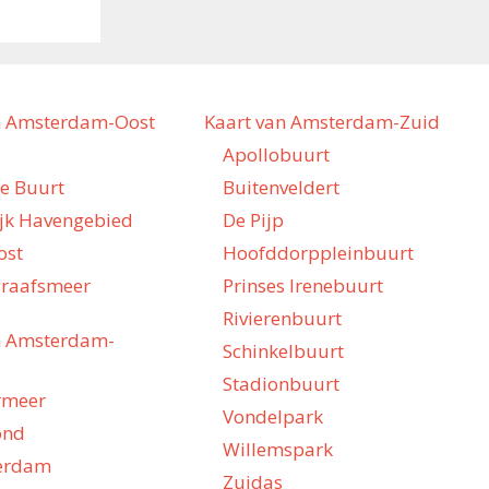
n Amsterdam-Oost
Kaart van Amsterdam-Zuid
Apollobuurt
he Buurt
Buitenveldert
ijk Havengebied
De Pijp
ost
Hoofddorppleinbuurt
raafsmeer
Prinses Irenebuurt
Rivierenbuurt
n Amsterdam-
Schinkelbuurt
Stadionbuurt
rmeer
Vondelpark
ond
Willemspark
erdam
Zuidas