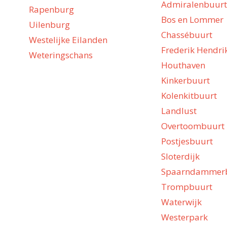
Admiralenbuurt
Rapenburg
Bos en Lommer
Uilenburg
Chassébuurt
Westelijke Eilanden
Frederik Hendri
Weteringschans
Houthaven
Kinkerbuurt
Kolenkitbuurt
Landlust
Overtoombuurt
Postjesbuurt
Sloterdijk
Spaarndammer
Trompbuurt
Waterwijk
Westerpark