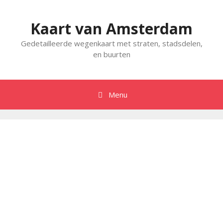
Spring
naar
Kaart van Amsterdam
inhoud
Gedetailleerde wegenkaart met straten, stadsdelen,
en buurten
Menu