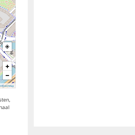
+
−
nStreetMap
sten,
anaal