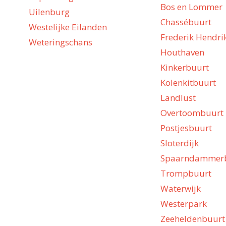
Bos en Lommer
Uilenburg
Chassébuurt
Westelijke Eilanden
Frederik Hendri
Weteringschans
Houthaven
Kinkerbuurt
Kolenkitbuurt
Landlust
Overtoombuurt
Postjesbuurt
Sloterdijk
Spaarndammer
Trompbuurt
Waterwijk
Westerpark
Zeeheldenbuurt