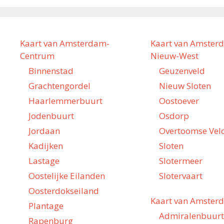
Kaart van Amsterdam-
Kaart van Amster
Centrum
Nieuw-West
Binnenstad
Geuzenveld
Grachtengordel
Nieuw Sloten
Haarlemmerbuurt
Oostoever
Jodenbuurt
Osdorp
Jordaan
Overtoomse Vel
Kadijken
Sloten
Lastage
Slotermeer
Oostelijke Eilanden
Slotervaart
Oosterdokseiland
Kaart van Amster
Plantage
Admiralenbuurt
Rapenburg