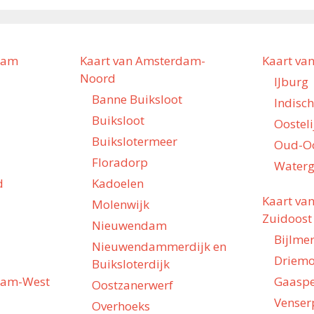
dam
Kaart van Amsterdam-
Kaart va
Noord
IJburg
Banne Buiksloot
Indisc
Buiksloot
Oostel
Buikslotermeer
Oud-O
Floradorp
Waterg
d
Kadoelen
Kaart va
Molenwijk
Zuidoost
Nieuwendam
Bijlme
Nieuwendammerdijk en
Driem
Buiksloterdijk
dam-West
Gaasp
Oostzanerwerf
Venser
Overhoeks