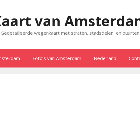
Kaart van Amsterda
Gedetailleerde wegenkaart met straten, stadsdelen, en buurten
msterdam
Foto’s van Amsterdam
Nederland
Cont