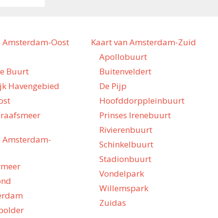
n Amsterdam-Oost
Kaart van Amsterdam-Zuid
Apollobuurt
he Buurt
Buitenveldert
ijk Havengebied
De Pijp
ost
Hoofddorppleinbuurt
raafsmeer
Prinses Irenebuurt
Rivierenbuurt
n Amsterdam-
Schinkelbuurt
Stadionbuurt
rmeer
Vondelpark
ond
Willemspark
erdam
Zuidas
polder