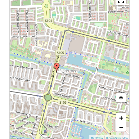
+
−
|
MapPress
© OpenStreetMap