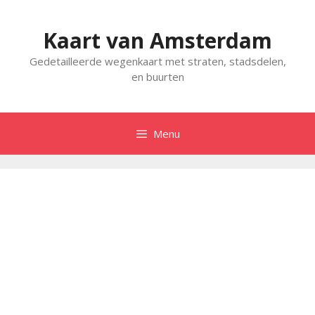
Spring
naar
Kaart van Amsterdam
inhoud
Gedetailleerde wegenkaart met straten, stadsdelen,
en buurten
Menu