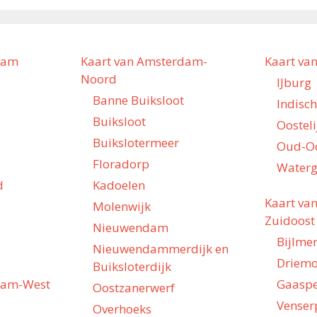
dam
Kaart van Amsterdam-
Kaart va
Noord
IJburg
Banne Buiksloot
Indisc
Buiksloot
Oostel
Buikslotermeer
Oud-O
Floradorp
Waterg
d
Kadoelen
Kaart va
Molenwijk
Zuidoost
Nieuwendam
Bijlme
Nieuwendammerdijk en
Driem
Buiksloterdijk
dam-West
Gaasp
Oostzanerwerf
Venser
Overhoeks