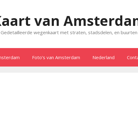
Kaart van Amsterda
Gedetailleerde wegenkaart met straten, stadsdelen, en buurten
msterdam
Foto’s van Amsterdam
Nederland
Cont