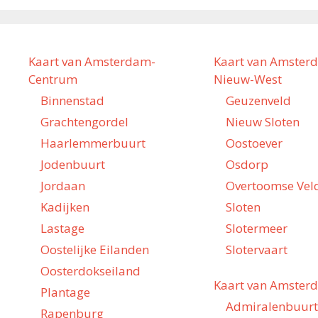
Kaart van Amsterdam-
Kaart van Amster
Centrum
Nieuw-West
Binnenstad
Geuzenveld
Grachtengordel
Nieuw Sloten
Haarlemmerbuurt
Oostoever
Jodenbuurt
Osdorp
Jordaan
Overtoomse Vel
Kadijken
Sloten
Lastage
Slotermeer
Oostelijke Eilanden
Slotervaart
Oosterdokseiland
Kaart van Amster
Plantage
Admiralenbuurt
Rapenburg