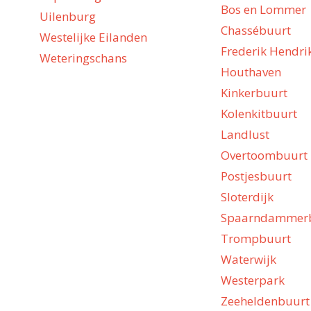
Bos en Lommer
Uilenburg
Chassébuurt
Westelijke Eilanden
Frederik Hendri
Weteringschans
Houthaven
Kinkerbuurt
Kolenkitbuurt
Landlust
Overtoombuurt
Postjesbuurt
Sloterdijk
Spaarndammer
Trompbuurt
Waterwijk
Westerpark
Zeeheldenbuurt