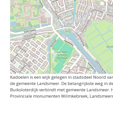
Kadoelen is een wijk gelegen in stadsdeel Noord 
de gemeente Landsmeer. De belangrijkste weg in d
Buiksloterdijk verbindt met gemeente Landsmeer. H
Provinciale monumenten Wilmkebreek, Landsmeerderd