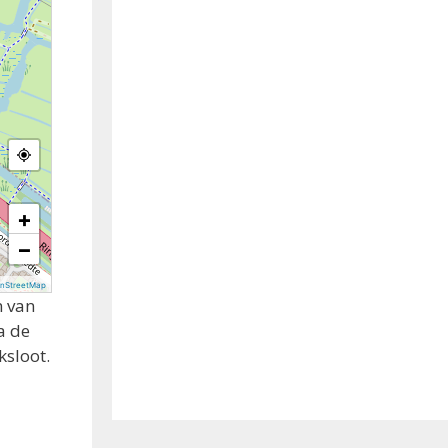
+
−
nStreetMap
n van
a de
ksloot.