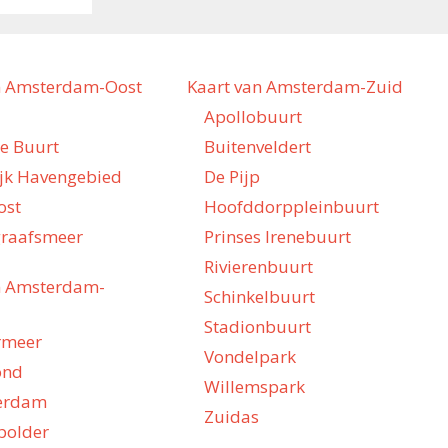
n Amsterdam-Oost
Kaart van Amsterdam-Zuid
Apollobuurt
he Buurt
Buitenveldert
ijk Havengebied
De Pijp
ost
Hoofddorppleinbuurt
raafsmeer
Prinses Irenebuurt
Rivierenbuurt
n Amsterdam-
Schinkelbuurt
Stadionbuurt
rmeer
Vondelpark
ond
Willemspark
erdam
Zuidas
polder