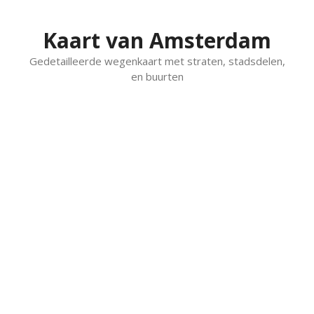
Spring
naar
Kaart van Amsterdam
inhoud
Gedetailleerde wegenkaart met straten, stadsdelen,
en buurten