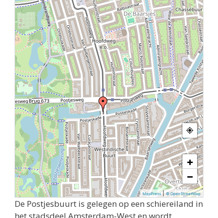
+
−
|
MapPress
© OpenStreetMap
De Postjesbuurt is gelegen op een schiereiland in
het stadsdeel Amsterdam-West en wordt