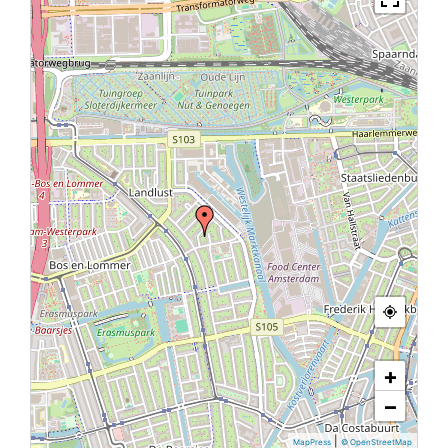
+
−
|
MapPress
© OpenStreetMap