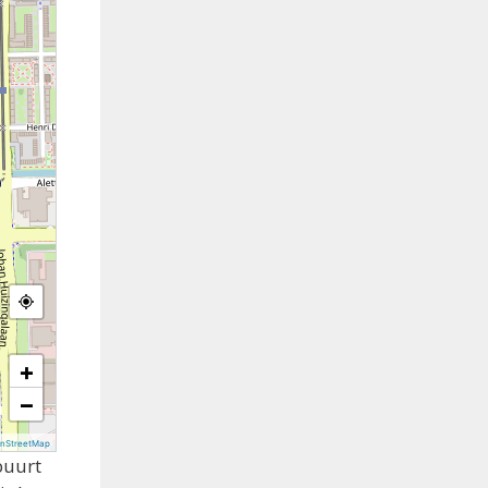
+
−
nStreetMap
buurt