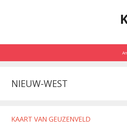
Spring
naar
inhoud
A
NIEUW-WEST
KAART VAN GEUZENVELD