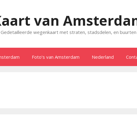
Kaart van Amsterda
Gedetailleerde wegenkaart met straten, stadsdelen, en buurten
msterdam
Foto’s van Amsterdam
Nederland
Cont