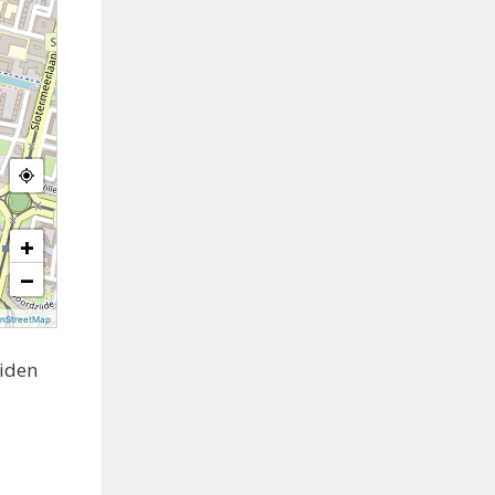
+
−
nStreetMap
uiden