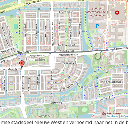
|
MapPress
© Ope
damse stadsdeel Nieuw-West en vernoemd naar het in de 